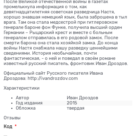
После Великой отечественной войны в газетах
промелькнула информация о том, как
девятнадцатилетняя советская разведчица Настя,
хорошо знавшая немецкий язык, была заброшена в тыл
врага. Там она стала медсестрой при гитлеровском
генерале бароне фон Функе, получила высший орден
Германии – Рыцарский крест и вместе с больным
генералом отправилась в его родовой замок. После
смерти барона она стала хозяйкой замка. До конца
войны Настя снабжала нашу разведку ценнейшими
сведениями. История необычайная, почти
фантастическая, - о ней и поведал в своём романе
известный русский писатель, фронтовик Иван Дроздов.
Официальный сайт Русского писателя Ивана
Дроздова: http://ivandrozdov.com
Характеристики
Автор
Иван Дроздов
Год издания
2015
Обложка
твердая
Отзывы
Код