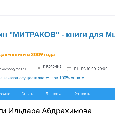
ин "МИТРАКОВ" - книги для 
даём книги с 2009 года
г. Коломна
ПН-ВС 10:00-20:00
rakov.spb@mail.ru
а заказов осуществляется при 100% оплате
газине
Оплата
Доставка
Контакты
ги Ильдара Абдрахимова