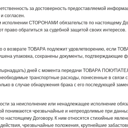
тственность за достоверность предоставляемой информации
и согласен.
ри исполнении СТОРОНАМИ обязательств по настоящему Дог
 право обратиться за судебной защитой своих интересов.
 о возврате ТОВАРА подлежит удовлетворению, если ТОВА
рушена упаковка, сохранены документы, подтверждающие фа
 (четырнадцать) дней с момента передачи ТОВАРА ПОКУПАТ
обходимые транспортные расходы, понесенные в связи с 
ько в случае обнаружения брака с его последующей замен
ости за неисполнение или ненадлежащее исполнение обяза
ой понимаются чрезвычайные и непреодолимые при данных
настоящему Договору. К ним относятся стихийные явления 
действия, чрезвычайные положения, крупнейшие забастовки,