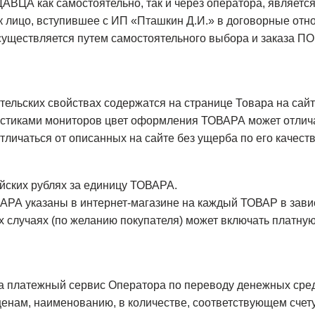
ВЦА как самостоятельно, так и через оператора, являетс
 лицо, вступившее с ИП «Пташкин Д.И.» в договорные отн
уществляется путем самостоятельного выбора и заказа 
ительских свойствах содержатся на странице Товара на сай
ристиками мониторов цвет оформления ТОВАРА может отличат
личаться от описанных на сайте без ущерба по его качеств
ийских рублях за единицу ТОВАРА.
ВАРА указаны в интернет-магазине на каждый ТОВАР в завис
х случаях (по желанию покупателя) может включать платну
а платежный сервис Оператора по переводу денежных сре
нам, наименованию, в количестве, соответствующем сче